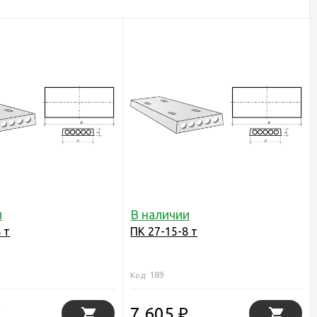
и
В наличии
 т
ПК 27-15-8 т
189
Код:
7 605
₽
₽