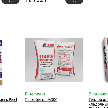
В наличии
В наличи
есь Perel
Пескобетон М300
Теплоизо
кладочный