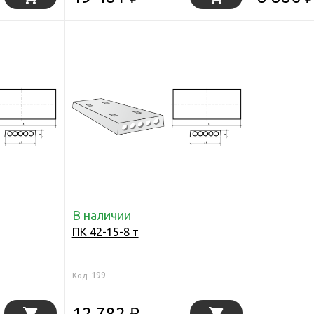
В наличии
ПК 42-15-8 т
199
Код:
12 782
₽