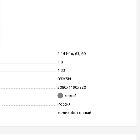
1,141-1в, 63, 60
1.8
1.33
ВЗЖБИ
5080x1190x220
серый
ь
Россия
железобетонный