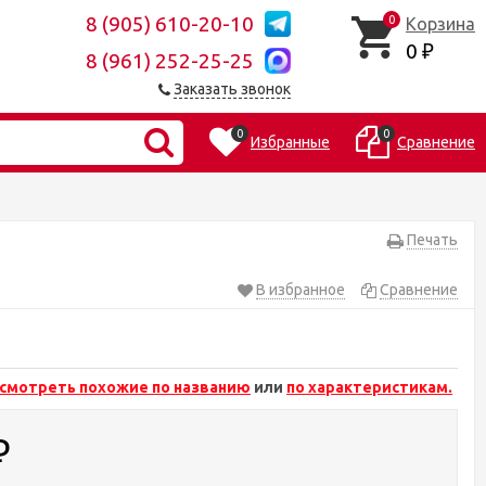
8 (905) 610-20-10
0
Корзина
0
₽
8 (961) 252-25-25
Заказать звонок
0
0
Избранные
Сравнение
Печать
В избранное
Сравнение
смотреть похожие по названию
или
по характеристикам.
₽