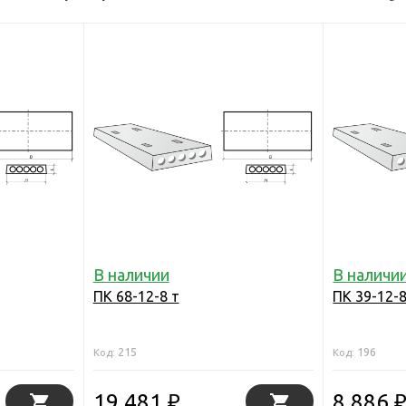
В наличии
В наличи
ПК 68-12-8 т
ПК 39-12-8
215
196
Код:
Код:
19 481
8 886
₽