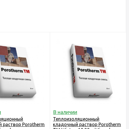
и
В наличии
ляционный
Теплоизоляционный
 раствор Porotherm
кладочный раствор Porotherm