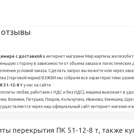
т отзывы
димире с доставкой
в интернет магазине Мир кирпича железобето
меньшую сторону в зависимости от объема заказа и логистических 
чнения условий заказа. Сделать запрос вы можете или через заказ
ва (торговой марки) ВЗЖБИ мы собрали все характеристики: разме
 51-12-8 т
у нас на сайте.
оплаты любая, работаем с НДС и без НДС), машина выезжает в уд
ки, Вязники, Петушки, Покров, Кольчугино, Иваново, Кинешма, Шу
существляется через наш официальный сайт интернет-магазин и в
ты перекрытия ПК 51-12-8 т, также ку