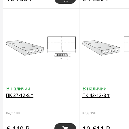
В наличии
В наличии
ПК 27-12-8 т
ПК 42-12-8 т
188
198
Код:
Код:
6 440
10 611
₽
₽